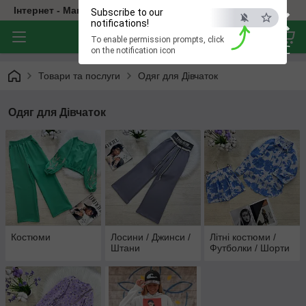
×
Інтернет - Магазин Дитячого Одягу
Subscribe to our
notifications!
To enable permission prompts, click
ESC
on the notification icon
Товари та послуги
Одяг для Дівчаток
Одяг для Дівчаток
Костюми
Лосини / Джинси /
Літні костюми /
Штани
Футболки / Шорти