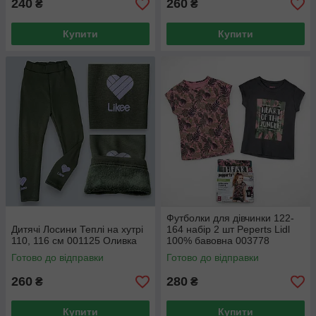
240
260
₴
₴
Купити
Купити
Футболки для дівчинки 122-
Дитячі Лосини Теплі на хутрі
164 набір 2 шт Peperts Lidl
110, 116 см 001125 Оливка
100% бавовна 003778
Готово до відправки
Готово до відправки
260
280
₴
₴
Купити
Купити