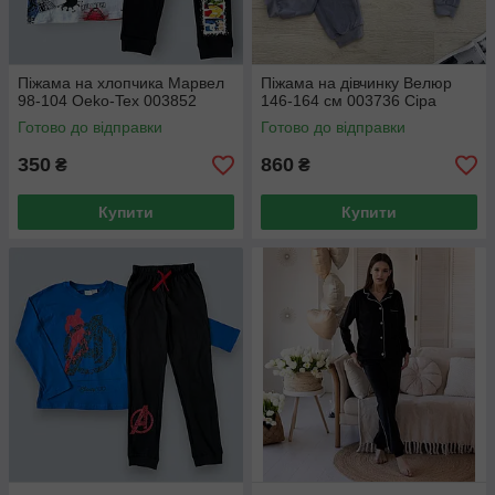
Піжама на хлопчика Марвел
Піжама на дівчинку Велюр
98-104 Oeko-Tex 003852
146-164 см 003736 Сіра
Готово до відправки
Готово до відправки
350
860
₴
₴
Купити
Купити