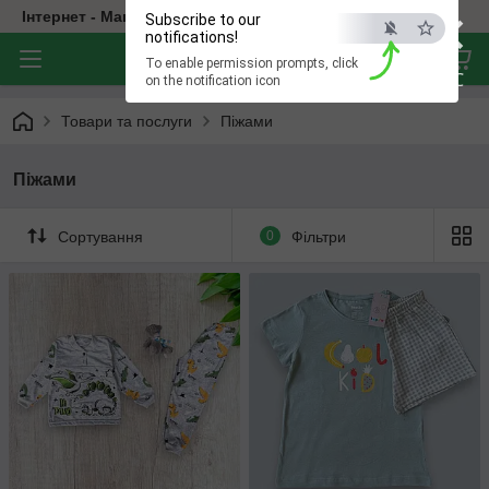
×
Інтернет - Магазин Дитячого Одягу
Subscribe to our
notifications!
To enable permission prompts, click
ESC
on the notification icon
Товари та послуги
Піжами
Піжами
Сортування
0
Фільтри