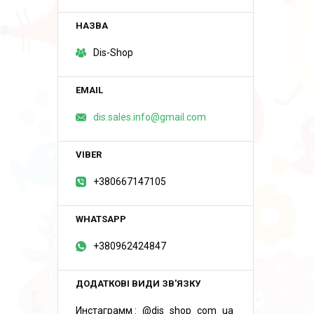
Dis-Shop
dis.sales.info@gmail.com
+380667147105
+380962424847
Инстаграмм
@dis_shop_com_ua