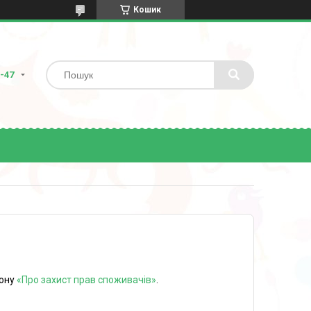
Кошик
8-47
кону
«Про захист прав споживачів»
.