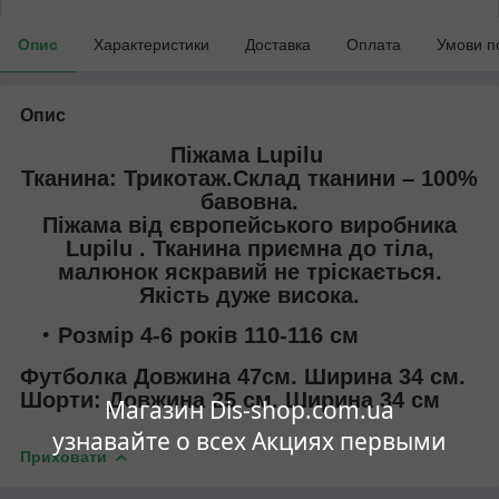
Опис
Характеристики
Доставка
Оплата
Умови п
Опис
Піжама Lupilu
Тканина: Трикотаж.Склад тканини – 100%
бавовна.
Піжама від європейського виробника
Lupilu . Тканина приємна до тіла,
малюнок яскравий не тріскається.
Якість дуже висока.
Розмір 4-6 років 110-116 см
Футболка Довжина 47см. Ширина 34 см.
Шорти: Довжина 25 см. Ширина 34 см
Магазин Dis-shop.com.ua
узнавайте о всех Акциях первыми
Приховати