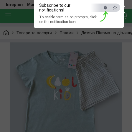
×
Інтернет - Магазин Дитячого Одягу
Subscribe to our
notifications!
To enable permission prompts, click
ESC
on the notification icon
Товари та послуги
Піжами
Дитяча Піжама на дівчинк