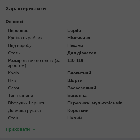
Характеристики
Основні
Виробник
Lupilu
Країна виробник
Німеччина
Вид виробу
Піжама
Стать
Для дівчаток
Розмір дитячого одягу (за
110-116
зростом)
Колір
Блакитний
Низ
Шорти
Сезон
Всесезонний
Тип тканини
Бавовна
Візерунки і принти
Персонажі мультфільмів
Довжина рукава
Короткий
Стан
Новий
Приховати