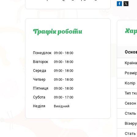
Ха
Графік роботи
Основ
Понеділок
09:00
18:00
Вівторок
09:00
18:00
Країн
Середа
09:00
18:00
Розмір
Четвер
09:00
18:00
Колір
Пʼятниця
09:00
18:00
Тип тк
Субота
09:00
17:00
Сезон
Неділя
Вихідний
Стиль
Візеру
Стать