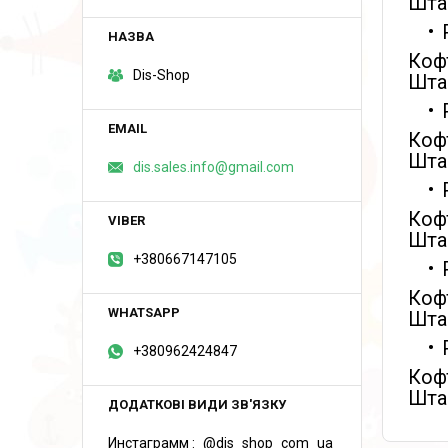
Штан
Кофт
Dis-Shop
Штан
Кофт
Штан
dis.sales.info@gmail.com
Кофт
Штан
+380667147105
Кофт
Штан
+380962424847
Кофт
Штан
Инстаграмм
@dis_shop_com_ua