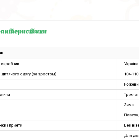
рактеристики
ні
а виробник
Україна
 дитячого одягу (за зростом)
104-110
Рожеви
анини
Трехнит
Зима
Повсяк
нки і принти
Без віз
Для ді