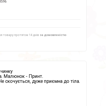
3596
я товару протягом 14 днів
за домовленістю
вчинку
на. Малюнок - Принт.
 Не скочується, дуже приємна до тіла.