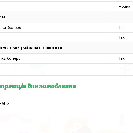
Новий
юм
нки, болеро
Так
Так
тувальницькі характеристики
чку, болеро
Так
ормація для замовлення
850 ₴