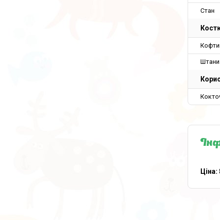
Стан
Кост
Кофти
Штани
Корис
Кокто
Інф
Ціна: