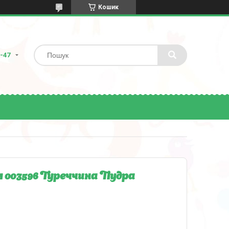
Кошик
8-47
см 003596 Туреччина Пудра