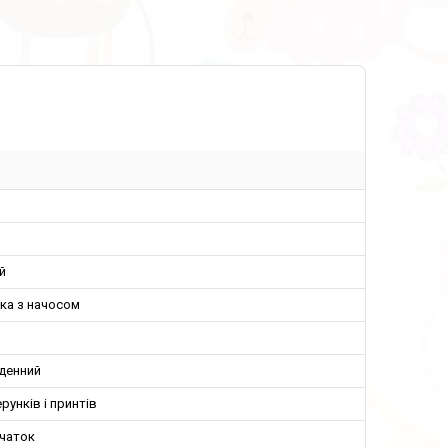
й
ка з начосом
денний
ерунків і принтів
вчаток