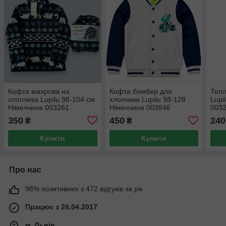
Кофта махрова на
Кофта бомбер для
Тепл
хлопчика Lupilu 98-104 см
хлопчика Lupilu 98-128
Lupi
Німеччина 003261
Німеччина 003846
0032
350
450
240
₴
₴
Купити
Купити
Про нас
98% позитивних з 472 відгуків за рік
Працює з 26.04.2017
м. Львів