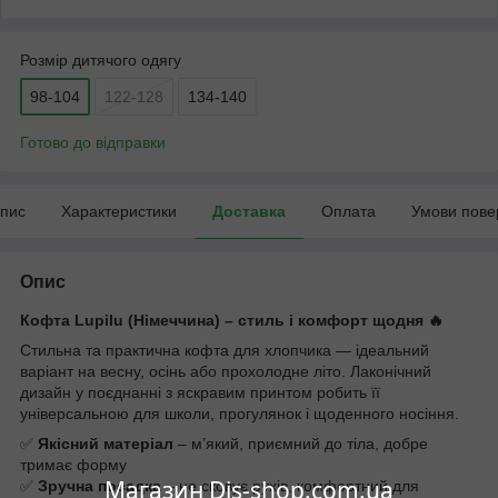
Розмір дитячого одягу
98-104
122-128
134-140
Готово до відправки
пис
Характеристики
Доставка
Оплата
Умови пове
Опис
Кофта Lupilu (Німеччина) – стиль і комфорт щодня 🔥
Стильна та практична кофта для хлопчика — ідеальний
варіант на весну, осінь або прохолодне літо. Лаконічний
дизайн у поєднанні з яскравим принтом робить її
універсальною для школи, прогулянок і щоденного носіння.
✅
Якісний матеріал
– м’який, приємний до тіла, добре
тримає форму
Магазин Dis-shop.com.ua
✅
Зручна посадка
– не сковує рухів, комфортний для