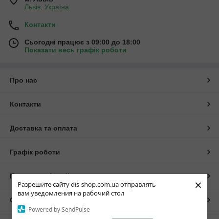
Львів, Україна
Контакти
Сьогодні працює з 09:00 до 18:00
Показати весь графік роботи
Про нас
Контакти
Доставка та оплата
Графік роботи
Повна версія сайту
×
Разрешите сайту dis-shop.com.ua отправлять
вам уведомления на рабочий стол
Сайт створено на маркетплейсі
Prom.ua
Powered by SendPulse