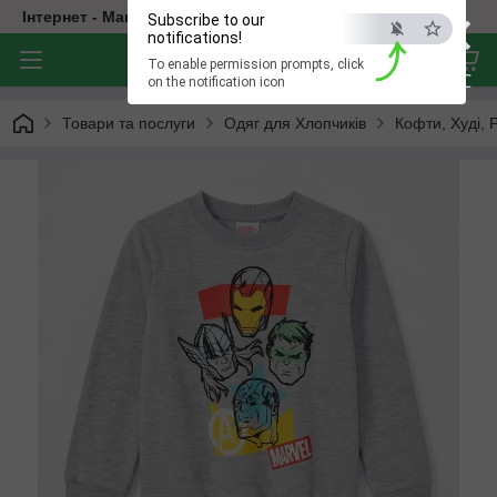
×
Інтернет - Магазин Дитячого Одягу
Subscribe to our
notifications!
To enable permission prompts, click
ESC
on the notification icon
Товари та послуги
Одяг для Хлопчиків
Кофти, Худі, 