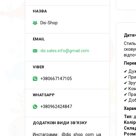
Dis-Shop
Дитяч
Стиль
скову
dis.sales.info@gmail.com
відпо
Перев
✔ Дуж
✔ При
+380667147105
✔ Зру
✔ Ком
✔ Пра
✔ Доб
+380962424847
Харак
Тип:
д
Колір
Склад
Розмі
Инстаграмм
@dis_shop_com_ua