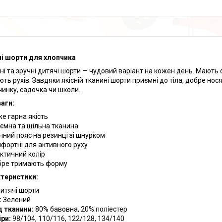
і шорти для хлопчика
ні та зручні дитячі шорти — чудовий варіант на кожен день. Мають су
ють рухів. Завдяки якісній тканині шорти приємні до тіла, добре но
чинку, садочка чи школи.
аги:
е гарна якість
ємна та щільна тканина
чний пояс на резинці зі шнурком
фортні для активного руху
ктичний колір
ре тримають форму
теристики:
итячі шорти
:
Зелений
 тканини:
80% бавовна, 20% поліестер
ри:
98/104, 110/116, 122/128, 134/140