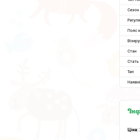
Сезон
Регуля
Пояс н
Візеру
Стан
Стать
Тип
Наявн
Інф
Ціна: