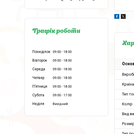
Графік роботи
Ха
Понеділок
09:00
18:00
Вівторок
09:00
18:00
Основ
Середа
09:00
18:00
Вироб
Четвер
09:00
18:00
Країн
Пʼятниця
09:00
18:00
Тип т
Субота
09:00
17:00
Колір
Неділя
Вихідний
Вид в
Розмір
Тип тк