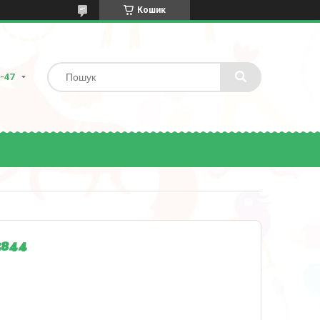
Кошик
8-47
3844