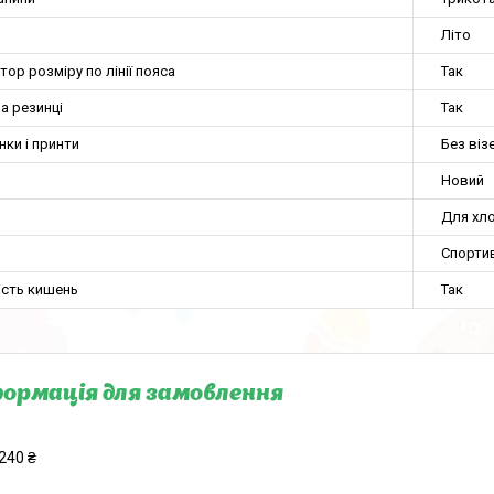
Літо
тор розміру по лінії пояса
Так
а резинці
Так
нки і принти
Без віз
Новий
Для хло
Спорти
ість кишень
Так
ормація для замовлення
240 ₴