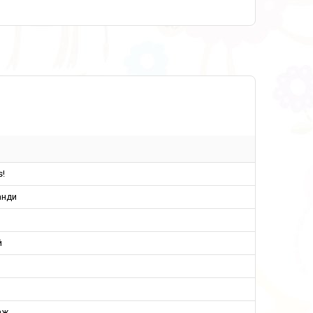
s!
анди
й
аж