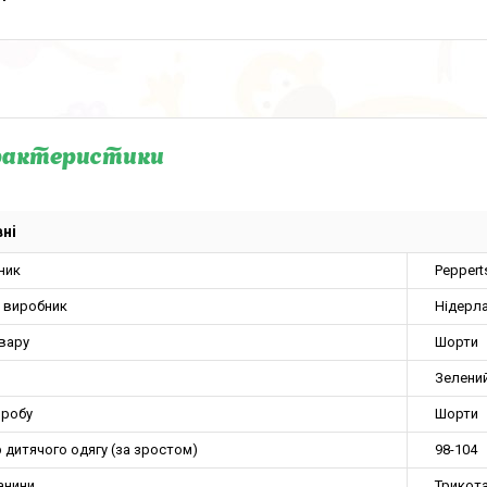
рактеристики
ні
ник
Peppert
а виробник
Нідерл
овару
Шорти
Зелени
иробу
Шорти
 дитячого одягу (за зростом)
98-104
анини
Трикот