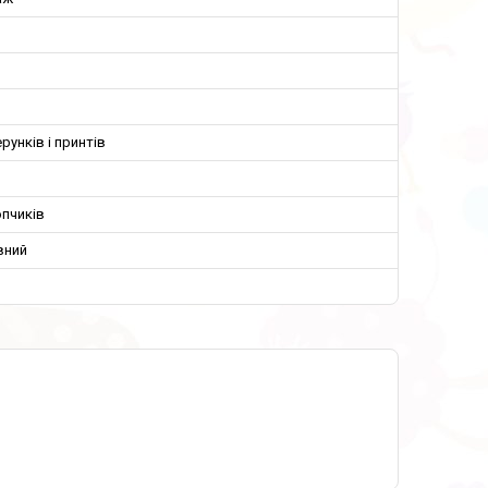
ерунків і принтів
пчиків
вний