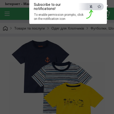
×
Інтернет - Магазин Дитячого Одягу
Subscribe to our
notifications!
To enable permission prompts, click
ESC
on the notification icon
Товари та послуги
Одяг для Хлопчиків
Футболки, Шо