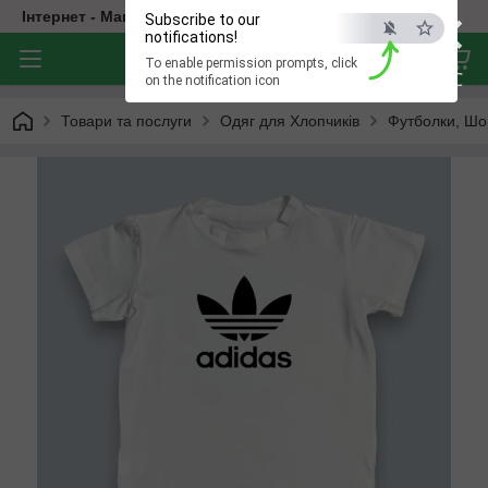
×
Інтернет - Магазин Дитячого Одягу
Subscribe to our
notifications!
To enable permission prompts, click
ESC
on the notification icon
Товари та послуги
Одяг для Хлопчиків
Футболки, Шо