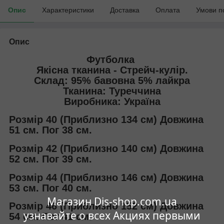
Опис
Характеристики
Доставка
Оплата
Умови п
Опис
Футболка
Якісна тканина - Стрейч-кулір.
Склад: 95% бавовна 5% лайкра
Тканина: Туреччина
Виробника: Україна
Розмір 40 (Приблизно 134 см) Довжина
51 см. Пог 38 см.
Розмір 42 (Приблизно 140 см) Довжина
52 см. Пог 39 см.
Розмір 44 (Приблизно 146 см) Довжина
53 см. Пог 40 см.
Магазин Dis-shop.com.ua
Розмір 46 (Приблизно 152 см) Довжина
узнавайте о всех Акциях первыми
54 см. Пог 41 см.