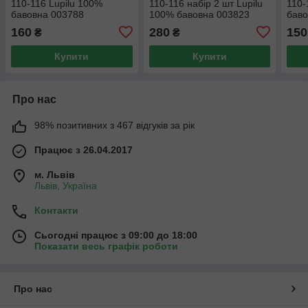
110-116 Lupilu 100%
110-116 набір 2 шт Lupilu
110-
бавовна 003788
100% бавовна 003823
баво
160
280
150
₴
₴
Купити
Купити
Про нас
98% позитивних з 467 відгуків за рік
Працює з 26.04.2017
м. Львів
Львів, Україна
Контакти
Сьогодні працює з 09:00 до 18:00
Показати весь графік роботи
Про нас