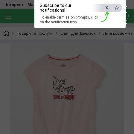
×
Інтернет - Магазин Дитячого Одягу
Subscribe to our
notifications!
To enable permission prompts, click
ESC
on the notification icon
Товари та послуги
Одяг для Дівчаток
Літні костюми /