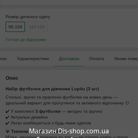
Розмір дитячого одягу
98-104
110-116
Готово до відправки
пис
Характеристики
Доставка
Оплата
Умови пове
Опис
Набір футболок для дівчинки Lupilu (3 шт)
Стильні, зручні та практичні футболки на кожен день —
ідеальний варіант для прогулянок та активного відпочинку 👕
✔️ У комплекті
3 футболки
— вигідно та зручно
✔️ Актуальні дизайни
✔️ Легко комбінуються з будь-яким одягом
Магазин Dis-shop.com.ua
💎
Тканина — 100% бавовна
М’яка, дихаюча, приємна до тіла — не парить навіть у теплу