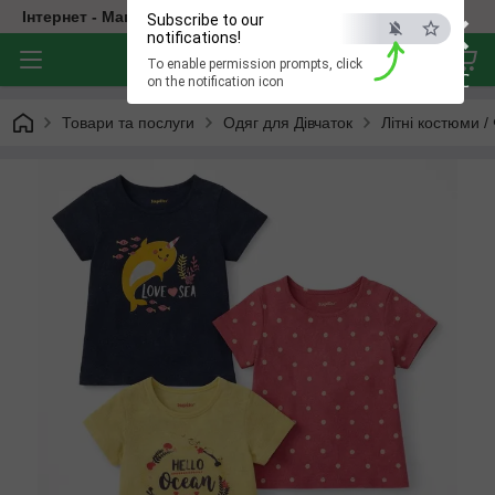
×
Інтернет - Магазин Дитячого Одягу
Subscribe to our
notifications!
To enable permission prompts, click
ESC
on the notification icon
Товари та послуги
Одяг для Дівчаток
Літні костюми /