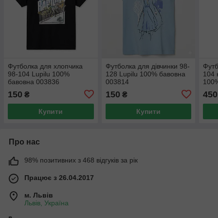
Футболка для хлопчика
Футболка для дівчинки 98-
Футб
98-104 Lupilu 100%
128 Lupilu 100% бавовна
104 
бавовна 003836
003814
100%
150
150
450
₴
₴
Купити
Купити
Про нас
98% позитивних з 468 відгуків за рік
Працює з 26.04.2017
м. Львів
Львів, Україна