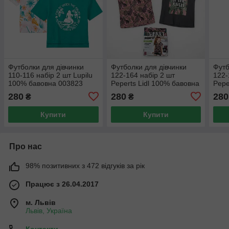
Футболки для дівчинки
Футболки для дівчинки
Футб
110-116 набір 2 шт Lupilu
122-164 набір 2 шт
122-
100% бавовна 003823
Peperts Lidl 100% бавовна
Pepe
003778
003
280
280
280
₴
₴
Купити
Купити
Про нас
98% позитивних з 472 відгуків за рік
Працює з 26.04.2017
м. Львів
Львів, Україна
Контакти