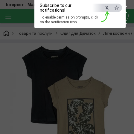
×
Інтернет - Магазин Дитячого Одягу
Subscribe to our
notifications!
To enable permission prompts, click
ESC
on the notification icon
Товари та послуги
Одяг для Дівчаток
Літні костюми /