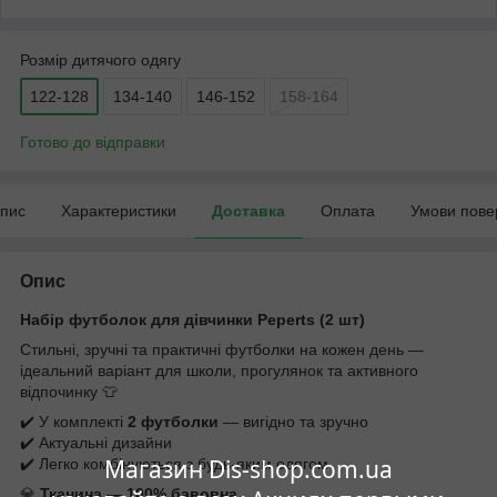
Розмір дитячого одягу
122-128
134-140
146-152
158-164
Готово до відправки
пис
Характеристики
Доставка
Оплата
Умови пове
Опис
Набір футболок для дівчинки Peperts (2 шт)
Стильні, зручні та практичні футболки на кожен день —
ідеальний варіант для школи, прогулянок та активного
відпочинку 👕
✔️ У комплекті
2 футболки
— вигідно та зручно
✔️ Актуальні дизайни
Магазин Dis-shop.com.ua
✔️ Легко комбінуються з будь-яким одягом
💎
Тканина — 100% бавовна