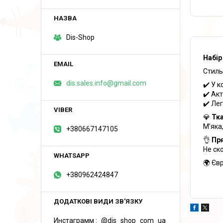
Dis-Shop
Набір
Стиль
dis.sales.info@gmail.com
✔️ У 
✔️ Ак
✔️ Ле
💎
Тк
М’яка
+380667147105
👌
Пря
Не ск
🌍 Єв
+380962424847
Инстаграмм
@dis_shop_com_ua