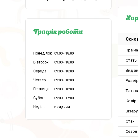
Ха
Графік роботи
Основ
Країн
Понеділок
09:00
18:00
Стать
Вівторок
09:00
18:00
Вид в
Середа
09:00
18:00
Четвер
09:00
18:00
Розмір
Пʼятниця
09:00
18:00
Тип тк
Субота
09:00
17:00
Колір
Неділя
Вихідний
Візеру
Стан
Сезон