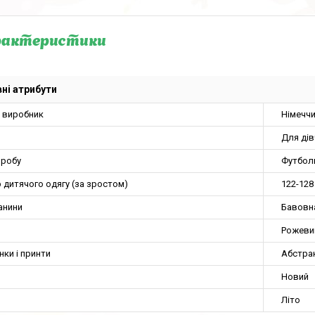
рактеристики
ні атрибути
а виробник
Німечч
Для ді
иробу
Футбол
 дитячого одягу (за зростом)
122-128
анини
Бавовн
Рожеви
нки і принти
Абстра
Новий
Літо