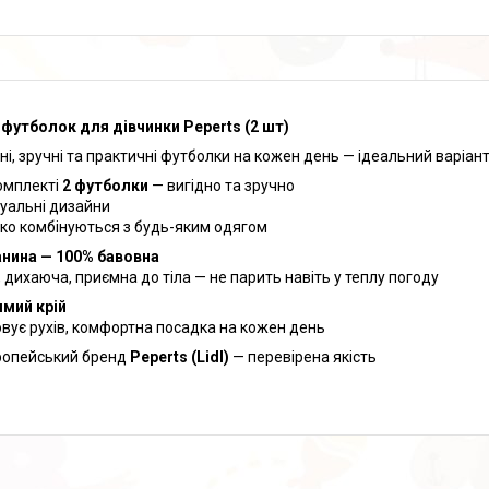
 футболок для дівчинки Peperts (2 шт)
ні, зручні та практичні футболки на кожен день — ідеальний варіан
комплекті
2 футболки
— вигідно та зручно
туальні дизайни
гко комбінуються з будь-яким одягом
анина — 100% бавовна
, дихаюча, приємна до тіла — не парить навіть у теплу погоду
мий крій
овує рухів, комфортна посадка на кожен день
ропейський бренд
Peperts (Lidl)
— перевірена якість