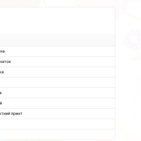
ина
вчаток
ка
а
й
ктний принт