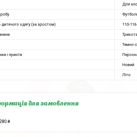
Для хло
иробу
Футбол
 дитячого одягу (за зростом)
110-116
анини
Трикот
Темно-с
нки і принти
Персон
Новий
Літо
ормація для замовлення
280 ₴