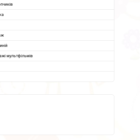
пчиків
ка
аж
иній
ажі мультфільмів