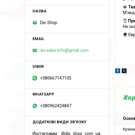
💎
Тк
М’яка
👌
Пря
Dis-Shop
Не ск
🌍 Єв
dis.sales.info@gmail.com
+380667147105
Ха
+380962424847
Основ
Країн
Инстаграмм
@dis_shop_com_ua