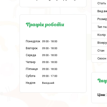
Стать
Вид в
Розмір
Графік роботи
Тип тк
Колір
Понеділок
09:00
18:00
Візеру
Вівторок
09:00
18:00
Стан
Середа
09:00
18:00
Сезон
Четвер
09:00
18:00
Пʼятниця
09:00
18:00
Субота
09:00
17:00
Інф
Неділя
Вихідний
Ціна: