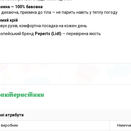
анина — 100% бавовна
, дихаюча, приємна до тіла — не парить навіть у теплу погоду
мий крій
овує рухів, комфортна посадка на кожен день
ропейський бренд
Peperts (Lidl)
— перевірена якість
рактеристики
ні атрибути
а виробник
Німечч