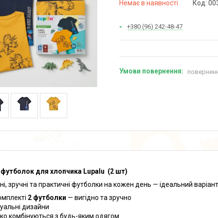
Немає в наявності
Код:
00
+380 (96) 242-48-47
поверненн
 футболок для хлопчика Lupalu (2 шт)
ні, зручні та практичні футболки на кожен день — ідеальний варіан
комплекті
2 футболки
— вигідно та зручно
туальні дизайни
гко комбінуються з будь-яким одягом