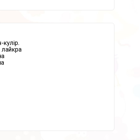
-кулір.
 лайкра
на
на