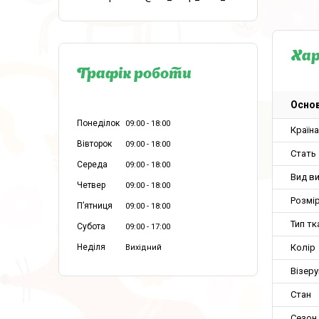
Ха
Графік роботи
Основ
Понеділок
09:00
18:00
Країн
Вівторок
09:00
18:00
Стать
Середа
09:00
18:00
Вид в
Четвер
09:00
18:00
Розмір
Пʼятниця
09:00
18:00
Тип тк
Субота
09:00
17:00
Колір
Неділя
Вихідний
Візеру
Стан
Сезон