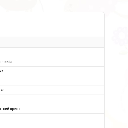
пчиків
ка
аж
ктний принт