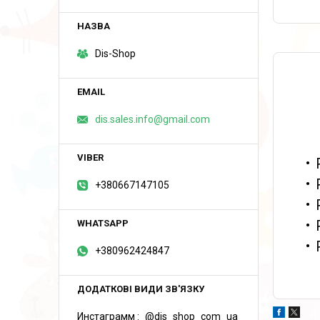
Dis-Shop
dis.sales.info@gmail.com
+380667147105
+380962424847
Инстаграмм
@dis_shop_com_ua