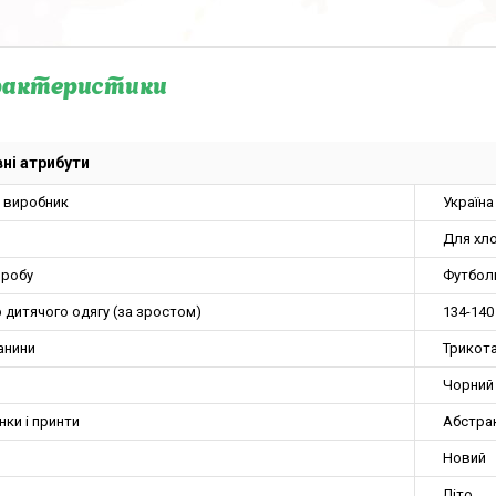
рактеристики
ні атрибути
а виробник
Україна
Для хло
иробу
Футбол
 дитячого одягу (за зростом)
134-140
анини
Трикот
Чорний
нки і принти
Абстра
Новий
Літо