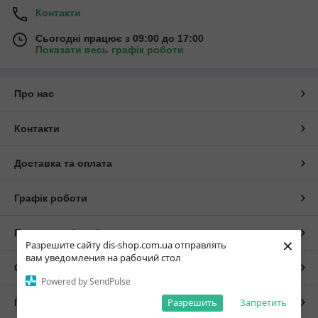
Контакти
Сьогодні працює з 09:00 до 17:00
Показати весь графік роботи
Про нас
Контакти
Доставка та оплата
Графік роботи
Повна версія сайту
×
Разрешите сайту dis-shop.com.ua отправлять
вам уведомления на рабочий стол
Сайт створено на маркетплейсі
Prom.ua
Powered by SendPulse
Разрешить
Запретить
Політика конфіденційності