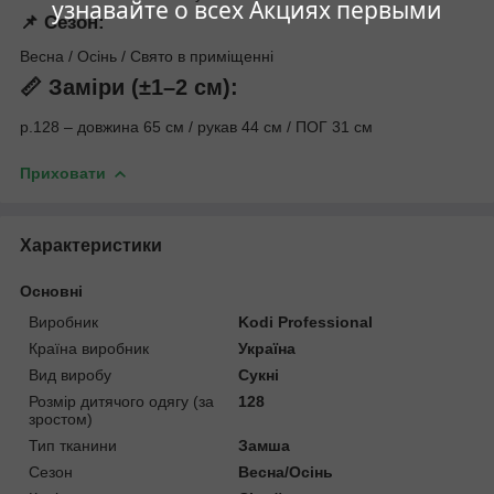
узнавайте о всех Акциях первыми
📌 Сезон:
Весна / Осінь / Свято в приміщенні
📏 Заміри (±1–2 см):
р.128 – довжина 65 см / рукав 44 см / ПОГ 31 см
Приховати
Характеристики
Основні
Виробник
Kodi Professional
Країна виробник
Україна
Вид виробу
Сукні
Розмір дитячого одягу (за
128
зростом)
Тип тканини
Замша
Сезон
Весна/Осінь