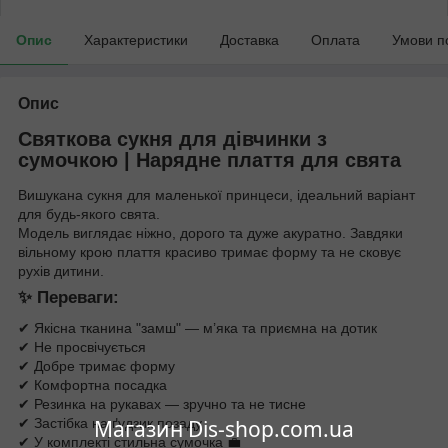
Опис
Характеристики
Доставка
Оплата
Умови п
Опис
Святкова сукня для дівчинки з
сумочкою | Нарядне плаття для свята
Вишукана сукня для маленької принцеси, ідеальний варіант
для будь-якого свята.
Модель виглядає ніжно, дорого та дуже акуратно. Завдяки
вільному крою плаття красиво тримає форму та не сковує
рухів дитини.
✨ Переваги:
✔ Якісна тканина "замш" — м’яка та приємна на дотик
✔ Не просвічується
✔ Добре тримає форму
✔ Комфортна посадка
✔ Резинка на рукавах — зручно та не тисне
✔ Застібка на ґудзик позаду
Магазин Dis-shop.com.ua
✔ У комплекті стильна сумочка 💼