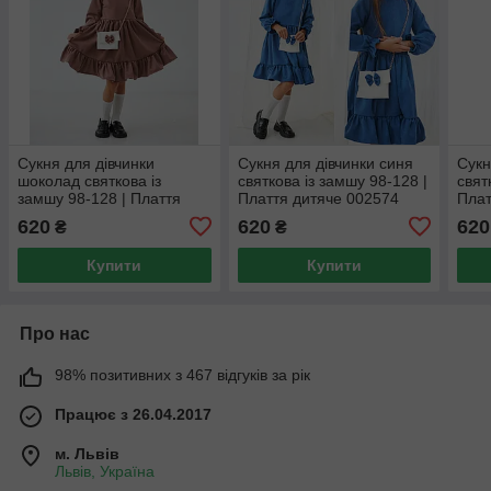
Сукня для дівчинки
Сукня для дівчинки синя
Сукн
шоколад святкова із
святкова із замшу 98-128 |
свят
замшу 98-128 | Плаття
Плаття дитяче 002574
Плат
дитяче 001320
620
620
620
₴
₴
Купити
Купити
Про нас
98% позитивних з 467 відгуків за рік
Працює з 26.04.2017
м. Львів
Львів, Україна