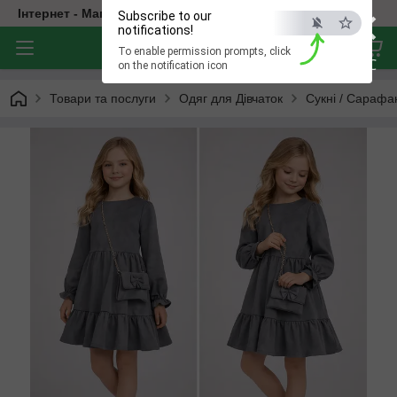
×
Інтернет - Магазин Дитячого Одягу
Subscribe to our
notifications!
To enable permission prompts, click
ESC
on the notification icon
Товари та послуги
Одяг для Дівчаток
Сукні / Сарафа