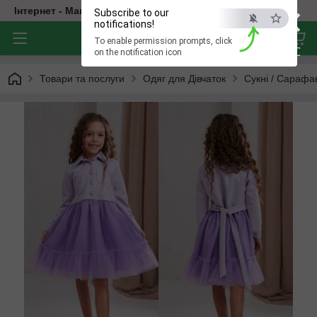
×
Інтернет - Магазин Дитячого Одягу
Subscribe to our
notifications!
To enable permission prompts, click
ESC
on the notification icon
Товари та послуги
Одяг для Дівчаток
Сукні / Сарафа