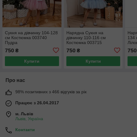
Сукня на дівчинку 104-128
Нарядна Сукня на
Наря
см Костюмка 003740
дівчинку 110-116 см
134 
Пудра
Костюмка 003715
Ліло
блакитна
750
750
750
₴
₴
Купити
Купити
Про нас
98% позитивних з 466 відгуків за рік
Працює з 26.04.2017
м. Львів
Львів, Україна
Контакти