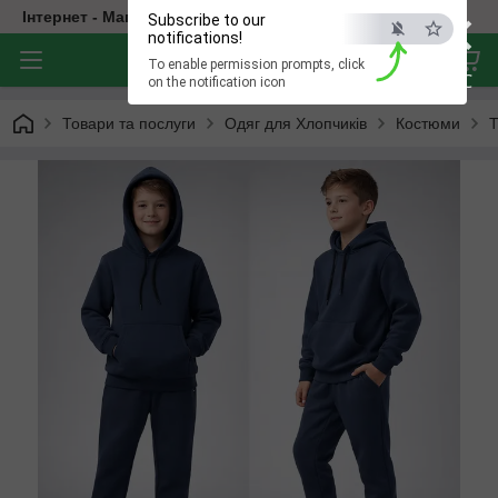
×
Інтернет - Магазин Дитячого Одягу
Subscribe to our
notifications!
To enable permission prompts, click
ESC
on the notification icon
Товари та послуги
Одяг для Хлопчиків
Костюми
Т