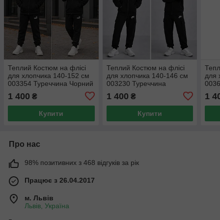
Теплий Костюм на флісі
Теплий Костюм на флісі
Тепл
для хлопчика 140-152 см
для хлопчика 140-146 см
для 
003354 Туреччина Чорний
003230 Туреччина
0036
1 400
1 400
1 4
₴
₴
Купити
Купити
Про нас
98% позитивних з 468 відгуків за рік
Працює з 26.04.2017
м. Львів
Львів, Україна