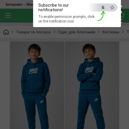
×
Інтернет - Магазин Дитячого Одягу
Subscribe to our
notifications!
To enable permission prompts, click
ESC
on the notification icon
Товари та послуги
Одяг для Хлопчиків
Костюми
Т