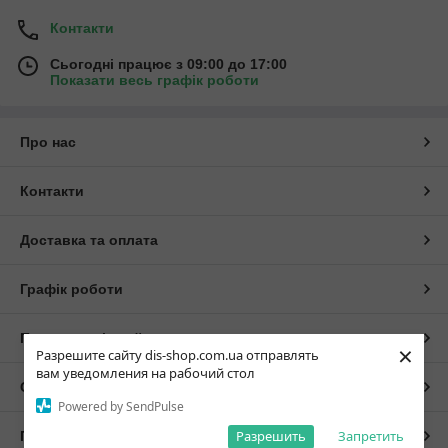
Контакти
Сьогодні працює з 09:00 до 17:00
Показати весь графік роботи
Про нас
Контакти
Доставка та оплата
Графік роботи
Повна версія сайту
×
Разрешите сайту dis-shop.com.ua отправлять
вам уведомления на рабочий стол
Сайт створено на маркетплейсі
Prom.ua
Powered by SendPulse
Разрешить
Запретить
Політика конфіденційності