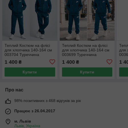
Теплий Костюм на флісі
Теплий Костюм на флісі
Тепл
для хлопчика 140-164 см
для хлопчика 140-164 см
для 
003704 Туреччина
003699 Туреччина
0036
1 400
1 400
1 4
₴
₴
Купити
Купити
Про нас
98% позитивних з 468 відгуків за рік
Працює з 26.04.2017
м. Львів
Львів, Україна