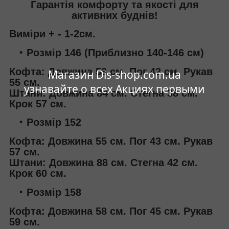
Гарантія комфорту та якості для
активних буднів!
Виміри + - 1-2см.
Розмір 146 (Приблизно 140-146 см)
Кофта: Довжина 53 см. Пог 42 см. Рукав
Магазин Dis-shop.com.ua
55 см.
узнавайте о всех Акциях первыми
Штани: Довжина 84 см. Стегна 38 см.
Крок 57 см.
Розмір 152
Кофта: Довжина 55 см. Пог 43 см. Рукав
57 см.
Штани: Довжина 88 см. Стегна 42 см.
Крок 60 см.
Розмір 158
Кофта: Довжина 58 см. Пог 45 см. Рукав
59 см.