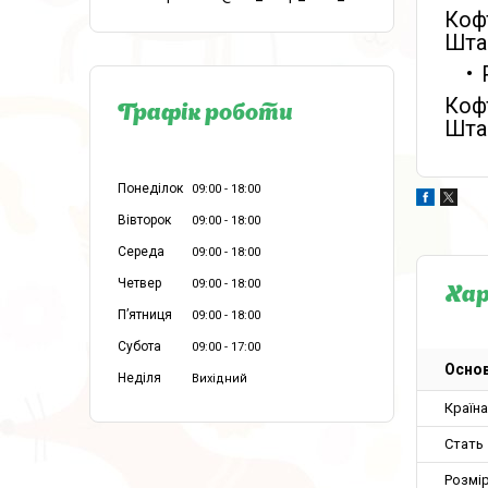
Кофт
Штан
Кофт
Графік роботи
Штан
Понеділок
09:00
18:00
Вівторок
09:00
18:00
Середа
09:00
18:00
Четвер
09:00
18:00
Ха
Пʼятниця
09:00
18:00
Субота
09:00
17:00
Основ
Неділя
Вихідний
Країн
Стать
Розмір