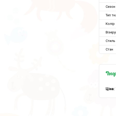
Сезон
Тип тк
Колір
Візеру
Стиль
Стан
Інф
Ціна: