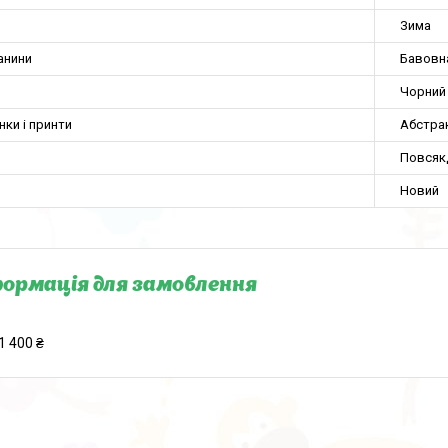
Зима
анини
Бавовн
Чорний
нки і принти
Абстра
Повсяк
Новий
ормація для замовлення
1 400 ₴