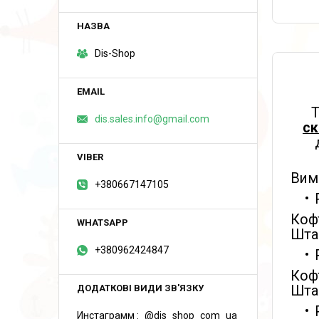
Dis-Shop
Т
dis.sales.info@gmail.com
ск
Вимі
+380667147105
Кофт
Штан
+380962424847
Кофт
Штан
Инстаграмм
@dis_shop_com_ua