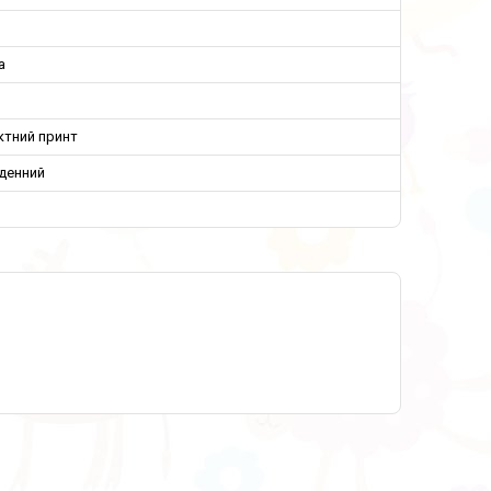
а
ктний принт
денний