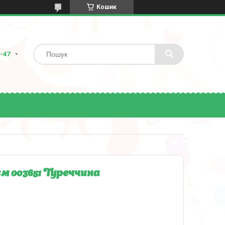
Кошик
8-47
см 003651 Туреччина