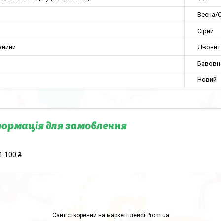
Весна/О
Сірий
анини
Двонит
Бавовн
Новий
ормація для замовлення
1 100 ₴
Сайт створений на маркетплейсі
Prom.ua