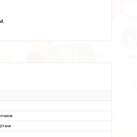
м.
пчиків
 Штани