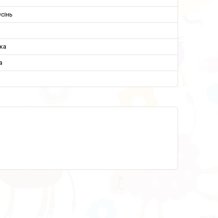
сінь
ка
а