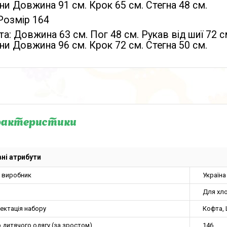
и Довжина 91 см. Крок 65 см. Стегна 48 см.
Розмір 164
а: Довжина 63 см. Пог 48 см. Рукав від шиї 72 с
и Довжина 96 см. Крок 72 см. Стегна 50 см.
рактеристики
ні атрибути
а виробник
Україна
Для хло
ектація набору
Кофта,
 дитячого одягу (за зростом)
146