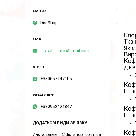
Dis-Shop
Спо
Ткан
Якіс
dis.sales.info@gmail.com
Виро
Кофт
діюч
+380667147105
Кофт
Штан
+380962424847
Кофт
Штан
Кофт
Инстаграмм
@dis_shop_com_ua