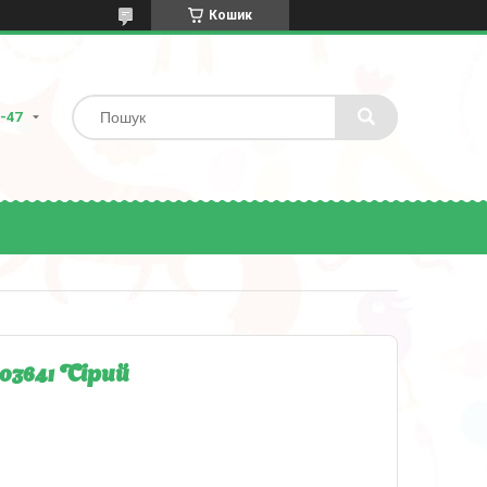
Кошик
8-47
03641 Сірий