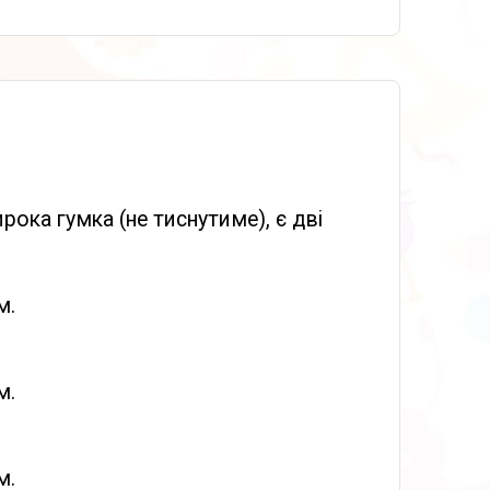
ирока гумка (не тиснутиме), є дві
м.
м.
м.