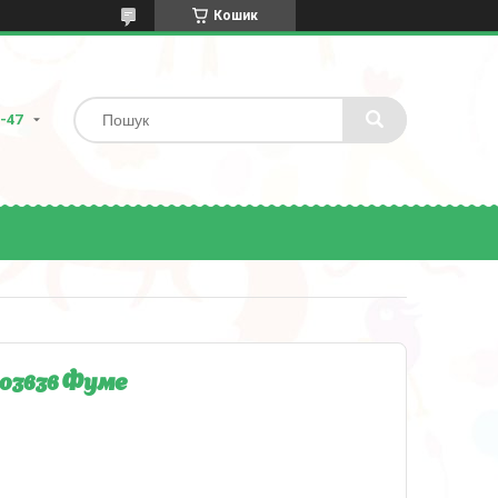
Кошик
8-47
03636 Фуме