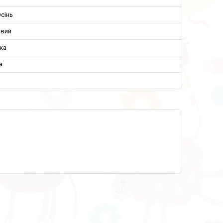
сінь
овий
ка
а