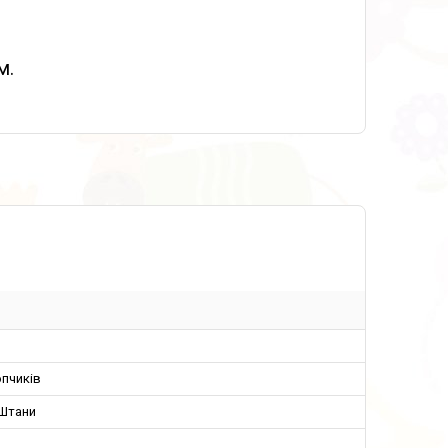
м.
пчиків
 Штани