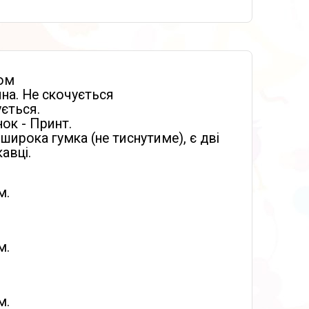
юм
на. Не скочується
ується.
ок - Принт.
і широка гумка (не тиснутиме), є дві
авці.
м.
м.
м.