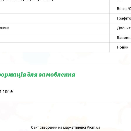
Весна/О
Графіт
анини
Двонит
Бавовн
Новий
ормація для замовлення
1 100 ₴
Сайт створений на маркетплейсі
Prom.ua