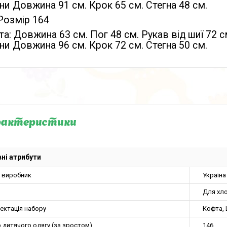
и Довжина 91 см. Крок 65 см. Стегна 48 см.
Розмір 164
а: Довжина 63 см. Пог 48 см. Рукав від шиї 72 с
и Довжина 96 см. Крок 72 см. Стегна 50 см.
рактеристики
ні атрибути
а виробник
Україна
Для хло
ектація набору
Кофта,
 дитячого одягу (за зростом)
146