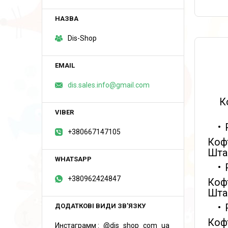
Dis-Shop
dis.sales.info@gmail.com
К
+380667147105
Кофт
Штан
+380962424847
Кофт
Штан
Кофт
Инстаграмм
@dis_shop_com_ua