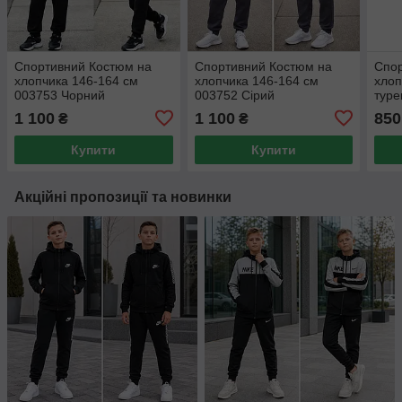
Спортивний Костюм на
Спортивний Костюм на
Спор
хлопчика 146-164 см
хлопчика 146-164 см
хлоп
003753 Чорний
003752 Сірий
туре
003
1 100
1 100
850
₴
₴
Купити
Купити
Акційні пропозиції та новинки