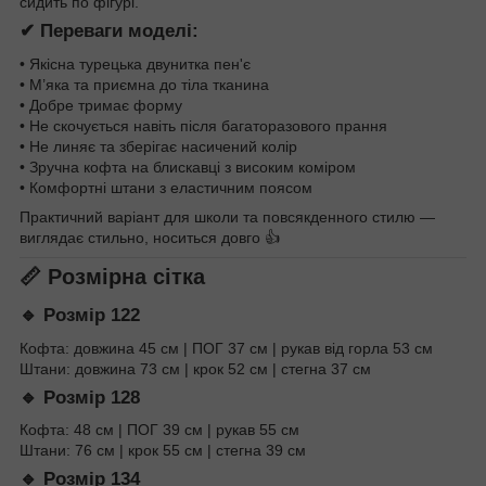
сидить по фігурі.
✔ Переваги моделі:
• Якісна турецька двунитка пен'є
• М’яка та приємна до тіла тканина
• Добре тримає форму
• Не скочується навіть після багаторазового прання
• Не линяє та зберігає насичений колір
• Зручна кофта на блискавці з високим коміром
• Комфортні штани з еластичним поясом
Практичний варіант для школи та повсякденного стилю —
виглядає стильно, носиться довго 👍
📏 Розмірна сітка
🔹 Розмір 122
Кофта: довжина 45 см | ПОГ 37 см | рукав від горла 53 см
Штани: довжина 73 см | крок 52 см | стегна 37 см
🔹 Розмір 128
Кофта: 48 см | ПОГ 39 см | рукав 55 см
Штани: 76 см | крок 55 см | стегна 39 см
🔹 Розмір 134