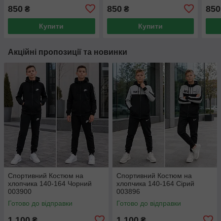
003489
003484
003
850
850
850
₴
₴
Купити
Купити
Акційні пропозиції та новинки
Спортивний Костюм на
Спортивний Костюм на
хлопчика 140-164 Чорний
хлопчика 140-164 Сірий
003900
003896
Готово до відправки
Готово до відправки
1 100
1 100
₴
₴