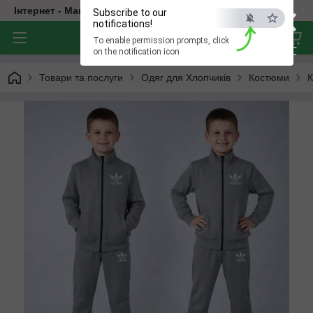
×
Інтернет - Магазин Дитячого Одягу
Subscribe to our
notifications!
To enable permission prompts, click
ESC
on the notification icon
Товари та послуги
Одяг для Хлопчиків
Костюми
К