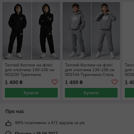
Теплий Костюм на флісі
Теплий Костюм на флісі
Тепл
для хлопчика 140-146 см
для хлопчика 134-158 см
для 
003230 Туреччина
003744 Туреччина Сталь
0036
1 400
1 400
1 4
₴
₴
Купити
Купити
Про нас
98% позитивних з 472 відгуків за рік
Працює з 26.04.2017