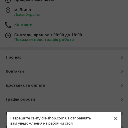
м. Львів
Львів, Україна
Контакти
Сьогодні працює з 09:00 до 18:00
Показати весь графік роботи
Про нас
Контакти
Доставка та оплата
Графік роботи
Повна версія сайту
×
Разрешите сайту dis-shop.com.ua отправлять
вам уведомления на рабочий стол
Сайт створено на маркетплейсі
Prom.ua