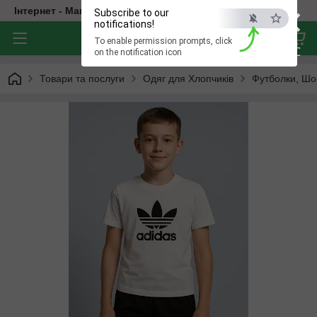
×
Інтернет - Магазин Дитячого Одягу
Subscribe to our
notifications!
To enable permission prompts, click
ESC
on the notification icon
Товари та послуги
Одяг для Хлопчиків
Футболки, Шо