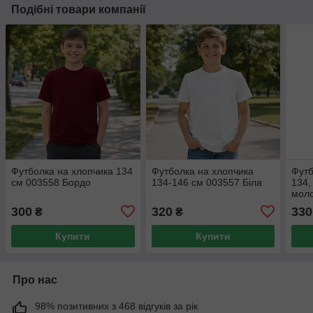
Подібні товари компанії
Футболка на хлопчика 134
Футболка на хлопчика
Футб
см 003558 Бордо
134-146 см 003557 Біла
134,
мол
300
320
330
₴
₴
Купити
Купити
Про нас
98% позитивних з 468 відгуків за рік