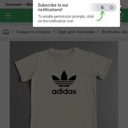
×
Інтернет - Магазин Дитячого Одягу
Subscribe to our
notifications!
To enable permission prompts, click
ESC
on the notification icon
Товари та послуги
Одяг для Хлопчиків
Футболки, Шо