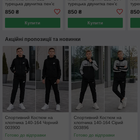
турецька двунитка пен'є
турецька двунитка пен'є
туре
003489
003479
003
850
850
850
₴
₴
Купити
Купити
Акційні пропозиції та новинки
Спортивний Костюм на
Спортивний Костюм на
хлопчика 140-164 Чорний
хлопчика 140-164 Сірий
003900
003896
Готово до відправки
Готово до відправки