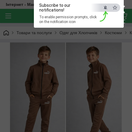
×
Інтернет - Магазин Дитячого Одягу
Subscribe to our
notifications!
To enable permission prompts, click
ESC
on the notification icon
Товари та послуги
Одяг для Хлопчиків
Костюми
К