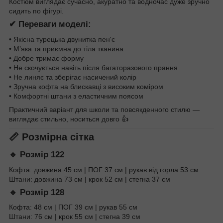
Костюм виглядає сучасно, акуратно та водночас дуже зручно
сидить по фігурі.
✔ Переваги моделі:
• Якісна турецька двунитка пен'є
• М’яка та приємна до тіла тканина
• Добре тримає форму
• Не скочується навіть після багаторазового прання
• Не линяє та зберігає насичений колір
• Зручна кофта на блискавці з високим коміром
• Комфортні штани з еластичним поясом
Практичний варіант для школи та повсякденного стилю —
виглядає стильно, носиться довго 👍
📏 Розмірна сітка
🔹 Розмір 122
Кофта: довжина 45 см | ПОГ 37 см | рукав від горла 53 см
Штани: довжина 73 см | крок 52 см | стегна 37 см
🔹 Розмір 128
Кофта: 48 см | ПОГ 39 см | рукав 55 см
Штани: 76 см | крок 55 см | стегна 39 см