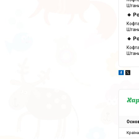
Штани:
🔹 Р
Кофта:
Штани:
🔹 Р
Кофта:
Штани:
Ха
Основ
Країн