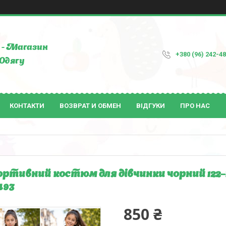
- Магазин
+380 (96) 242-4
Одягу
КОНТАКТИ
ВОЗВРАТ И ОБМЕН
ВІДГУКИ
ПРО НАС
ртивний костюм для дівчинки чорний 122–
493
850 ₴