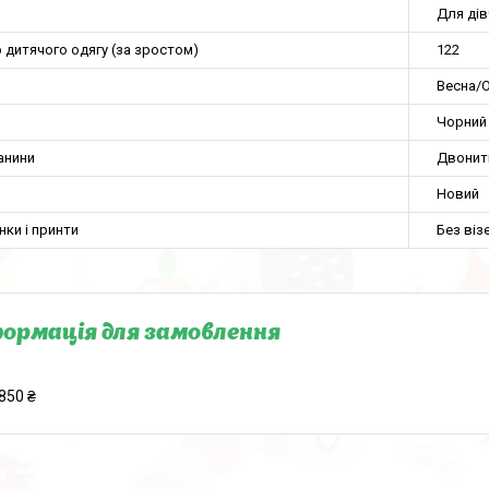
Для ді
 дитячого одягу (за зростом)
122
Весна/О
Чорний
анини
Двонит
Новий
нки і принти
Без віз
ормація для замовлення
850 ₴