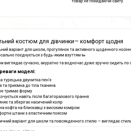
товар не покидаючи сайту.
льний костюм для дівчинки— комфорт щодня
ьний варіант для школи, прогулянок та активного щоденного носінн
рсально поєднується з будь-яким взуттям 👟
м виглядає сучасно, акуратно та водночас дуже зручно сидить по ф
реваги моделі:
сна турецька двунитка пен'є
ка та приємна до тіла тканина
ре тримає форму
скочується навіть після багаторазового прання
линяє та зберігає насичений колір
чна кофта на блискавці з високим коміром
фортні штани з еластичним поясом
ичний варіант для школи та повсякденного стилю — виглядає стиль