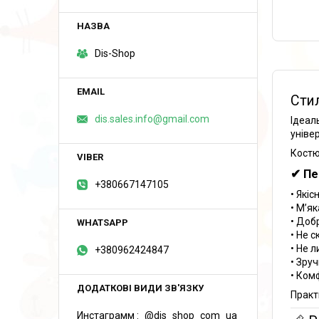
Dis-Shop
Сти
dis.sales.info@gmail.com
Ідеал
уніве
Костю
✔ Пе
+380667147105
• Які
• М’я
• Доб
• Не 
• Не 
+380962424847
• Зру
• Ком
Практ
Инстаграмм
@dis_shop_com_ua