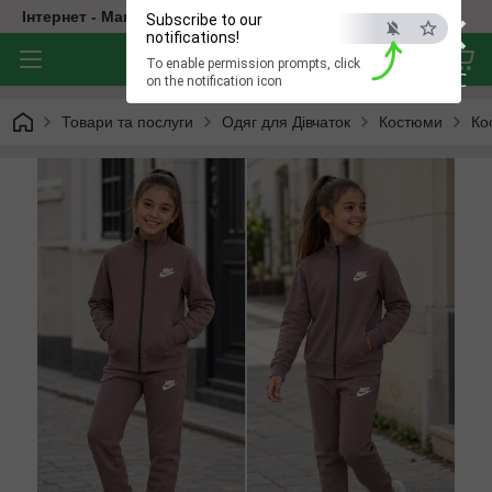
×
Інтернет - Магазин Дитячого Одягу
Subscribe to our
notifications!
To enable permission prompts, click
ESC
on the notification icon
Товари та послуги
Одяг для Дівчаток
Костюми
Ко