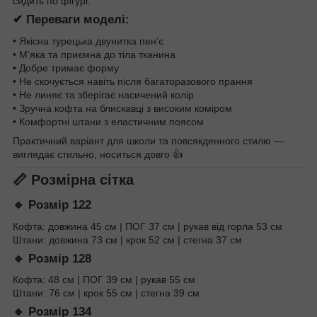
сидить по фігурі.
✔ Переваги моделі:
• Якісна турецька двунитка пен'є
• М’яка та приємна до тіла тканина
• Добре тримає форму
• Не скочується навіть після багаторазового прання
• Не линяє та зберігає насичений колір
• Зручна кофта на блискавці з високим коміром
• Комфортні штани з еластичним поясом
Практичний варіант для школи та повсякденного стилю —
виглядає стильно, носиться довго 👍
📏 Розмірна сітка
🔹 Розмір 122
Кофта: довжина 45 см | ПОГ 37 см | рукав від горла 53 см
Штани: довжина 73 см | крок 52 см | стегна 37 см
🔹 Розмір 128
Кофта: 48 см | ПОГ 39 см | рукав 55 см
Штани: 76 см | крок 55 см | стегна 39 см
🔹 Розмір 134