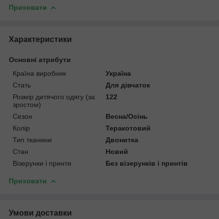
Приховати
Характеристики
Основні атрибути
Країна виробник
Україна
Стать
Для дівчаток
Розмір дитячого одягу (за
122
зростом)
Сезон
Весна/Осінь
Колір
Теракотовий
Тип тканини
Двонитка
Стан
Новий
Візерунки і принти
Без візерунків і принтів
Приховати
Умови доставки