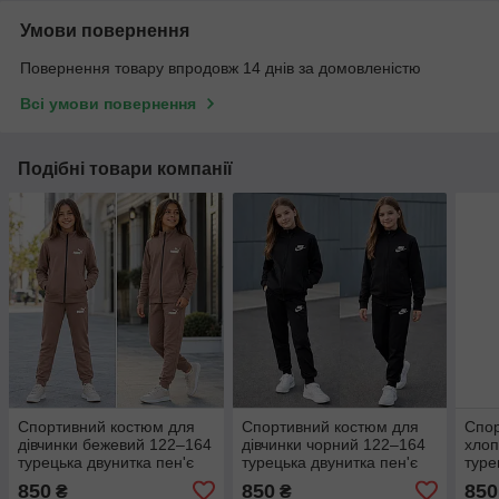
Умови повернення
Повернення товару впродовж 14 днів за домовленістю
Всі умови повернення
Подібні товари компанії
Спортивний костюм для
Спортивний костюм для
Спор
дівчинки бежевий 122–164
дівчинки чорний 122–164
хлоп
турецька двунитка пен'є
турецька двунитка пен'є
туре
003503
003494
003
850
850
850
₴
₴