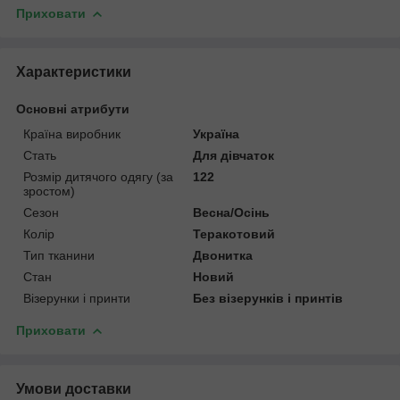
Приховати
Характеристики
Основні атрибути
Країна виробник
Україна
Стать
Для дівчаток
Розмір дитячого одягу (за
122
зростом)
Сезон
Весна/Осінь
Колір
Теракотовий
Тип тканини
Двонитка
Стан
Новий
Візерунки і принти
Без візерунків і принтів
Приховати
Умови доставки