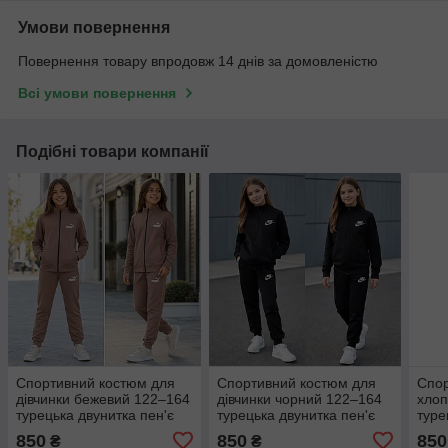
Умови повернення
Повернення товару впродовж 14 днів за домовленістю
Всі умови повернення
Подібні товари компанії
Спортивний костюм для
Спортивний костюм для
Спор
дівчинки бежевий 122–164
дівчинки чорний 122–164
хлоп
турецька двунитка пен'є
турецька двунитка пен'є
туре
003503
003494
003
850
850
850
₴
₴