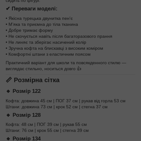
сидить по фігурі.
✔ Переваги моделі:
• Якісна турецька двунитка пен'є
• М’яка та приємна до тіла тканина
• Добре тримає форму
• Не скочується навіть після багаторазового прання
• Не линяє та зберігає насичений колір
• Зручна кофта на блискавці з високим коміром
• Комфортні штани з еластичним поясом
Практичний варіант для школи та повсякденного стилю —
виглядає стильно, носиться довго 👍
📏 Розмірна сітка
🔹 Розмір 122
Кофта: довжина 45 см | ПОГ 37 см | рукав від горла 53 см
Штани: довжина 73 см | крок 52 см | стегна 37 см
🔹 Розмір 128
Кофта: 48 см | ПОГ 39 см | рукав 55 см
Штани: 76 см | крок 55 см | стегна 39 см
🔹 Розмір 134