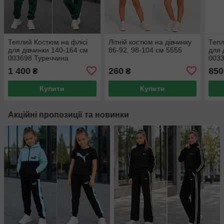
Теплий Костюм на флісі
Літній костюм на дівчинку
Тепл
для дівчинки 140-164 см
86-92, 98-104 см 5555
для 
003698 Туреччина
0033
1 400
260
850
₴
₴
Купити
Купити
Акційні пропозиції та новинки