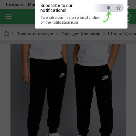
×
Інтернет - Магазин Дитячого Одягу
Subscribe to our
notifications!
To enable permission prompts, click
ESC
on the notification icon
Товари та послуги
Одяг для Хлопчиків
Штани / Джин