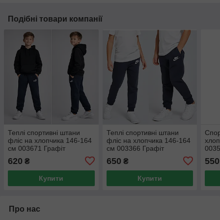
Подібні товари компанії
Теплі спортивні штани
Теплі спортивні штани
Спор
фліс на хлопчика 146-164
фліс на хлопчика 146-164
хлоп
см 003671 Графіт
см 003366 Графіт
003
620
650
550
₴
₴
Купити
Купити
Про нас