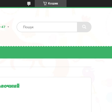
Кошик
8-47
олочний