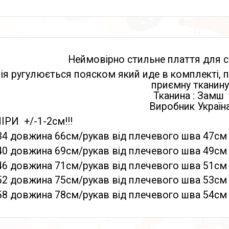
Неймовірно стильне плаття для 
ія ругулюється пояском який иде в комплекті, п
приємну тканину
Тканина : Замш
Виробник Україн
ІРИ +/-1-2см!!!
.134 довжина 66см/рукав від плечевого шва 47с
.140 довжина 69см/рукав від плечевого шва 49с
.146 довжина 71см/рукав від плечевого шва 51с
.152 довжина 75см/рукав від плечевого шва 53
.158 довжина 78см/рукав від плечевого шва 54с