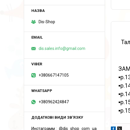
Dis-Shop
Тал
dis.sales.info@gmail.com
ЗАМ
+380667147105
▪️р
▪️р
▪️р
▪️р
+380962424847
▪️р
Инстаграмм
@dis_shop_com_ua