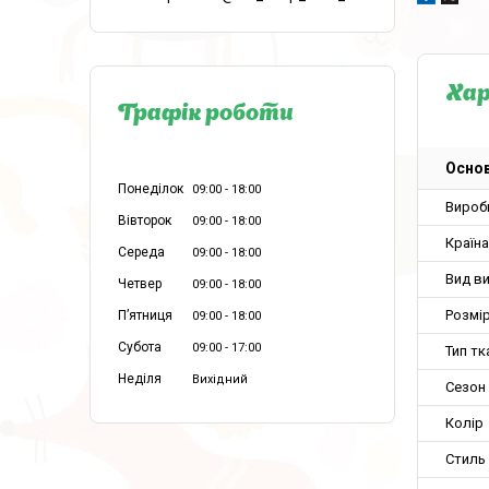
Ха
Графік роботи
Основ
Понеділок
09:00
18:00
Вироб
Вівторок
09:00
18:00
Країн
Середа
09:00
18:00
Вид в
Четвер
09:00
18:00
Розмір
Пʼятниця
09:00
18:00
Субота
09:00
17:00
Тип тк
Неділя
Вихідний
Сезон
Колір
Стиль