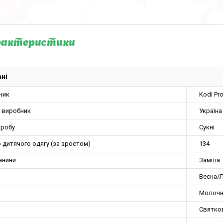
рактеристики
ні
ник
Kodi Pr
а виробник
Україна
иробу
Сукні
 дитячого одягу (за зростом)
134
анини
Замша
Весна/Л
Молочн
Святко