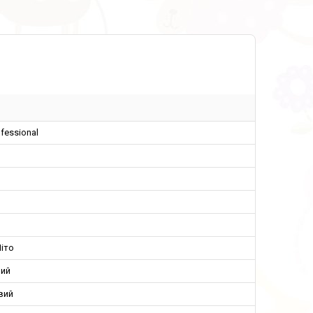
ofessional
іто
ий
вий