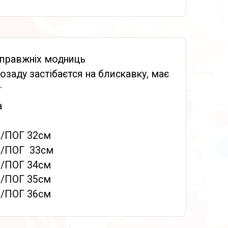
справжніх модниць
озаду застібаєтся на блискавку, має
.
а
м /ПОГ 32см
м /ПОГ 33см
м /ПОГ 34см
см /ПОГ 35см
м /ПОГ 36см