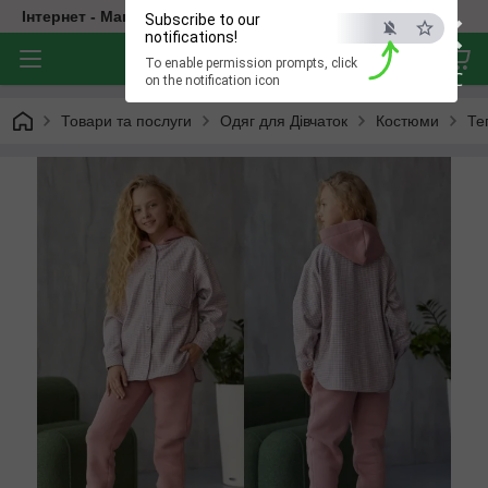
×
Інтернет - Магазин Дитячого Одягу
Subscribe to our
notifications!
To enable permission prompts, click
ESC
on the notification icon
Товари та послуги
Одяг для Дівчаток
Костюми
Те