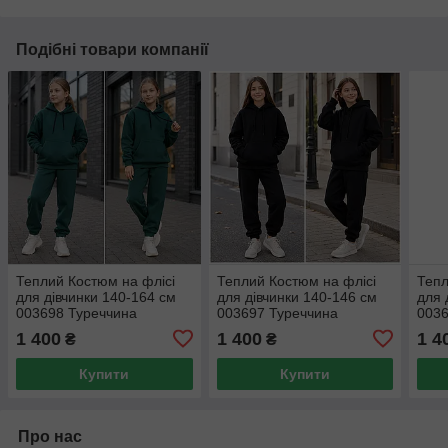
Подібні товари компанії
Теплий Костюм на флісі
Теплий Костюм на флісі
Тепл
для дівчинки 140-164 см
для дівчинки 140-146 см
для 
003698 Туреччина
003697 Туреччина
0036
1 400
1 400
1 4
₴
₴
Купити
Купити
Про нас