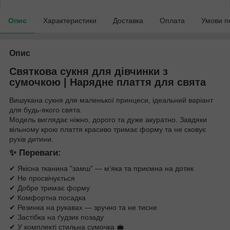
Опис
Характеристики
Доставка
Оплата
Умови п
Опис
Святкова сукня для дівчинки з
сумочкою | Нарядне плаття для свята
Вишукана сукня для маленької принцеси, ідеальний варіант
для будь-якого свята.
Модель виглядає ніжно, дорого та дуже акуратно. Завдяки
вільному крою плаття красиво тримає форму та не сковує
рухів дитини.
✨ Переваги:
✔ Якісна тканина "замш" — м’яка та приємна на дотик
✔ Не просвічується
✔ Добре тримає форму
✔ Комфортна посадка
✔ Резинка на рукавах — зручно та не тисне
✔ Застібка на ґудзик позаду
✔ У комплекті стильна сумочка 💼