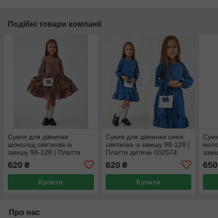
Подібні товари компанії
Сукня для дівчинки
Сукня для дівчинки синя
Сукн
шоколад святкова із
святкова із замшу 98-128 |
моло
замшу 98-128 | Плаття
Плаття дитяче 002574
замш
дитяче 001320
дитя
620
620
650
₴
₴
Купити
Купити
Про нас