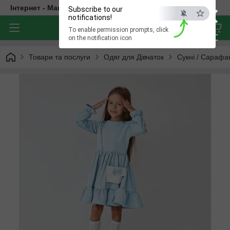
×
Інтернет - Магазин Дитячого Одягу
Subscribe to our
notifications!
To enable permission prompts, click
ESC
on the notification icon
Товари та послуги
Одяг для Дівчаток
Сукні / Сарафа