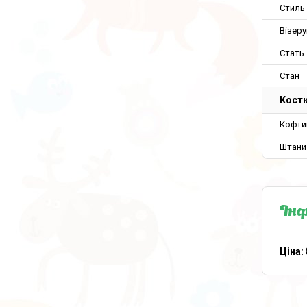
Стиль
Візеру
Стать
Стан
Кост
Кофти
Штани
Інф
Ціна: