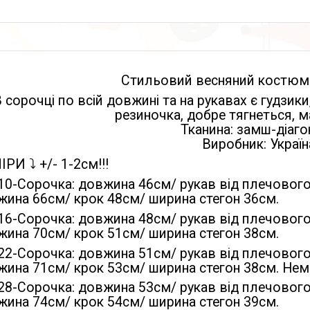
Стильовий весняний костюм 
 сорочці по всій довжині та на рукавах є гудзики,
резиночка, добре тягнеться, м
Тканина: замш-діаг
Виробник: Україн
РИ ⤵️ +/- 1-2см!!!
110-Сорочка: довжина 46см/ рукав від плечовог
жина 66см/ крок 48см/ ширина стегон 36см.
116-Сорочка: довжина 48см/ рукав від плечовог
жина 70см/ крок 51см/ ширина стегон 38см.
122-Сорочка: довжина 51см/ рукав від плечовог
ина 71см/ крок 53см/ ширина стегон 38см. Нем
128-Сорочка: довжина 53см/ рукав від плечовог
жина 74см/ крок 54см/ ширина стегон 39см.