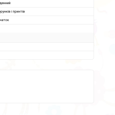
денний
ерунків і принтів
вчаток