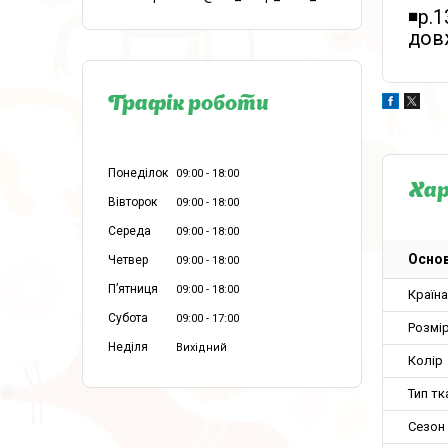
◾️р.
довж
Графік роботи
Понеділок
09:00
18:00
Ха
Вівторок
09:00
18:00
Середа
09:00
18:00
Основ
Четвер
09:00
18:00
Пʼятниця
09:00
18:00
Країн
Субота
09:00
17:00
Розмір
Неділя
Вихідний
Колір
Тип тк
Сезон