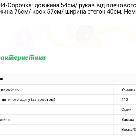
134-Сорочка: довжина 54см/ рукав від плечовог
ина 76см/ крок 57см/ ширина стегон 40см. Нем
рактеристики
ні
а виробник
Україна
 дитячого одягу (за зростом)
110
Сірий
анини
Замша
Весна/О