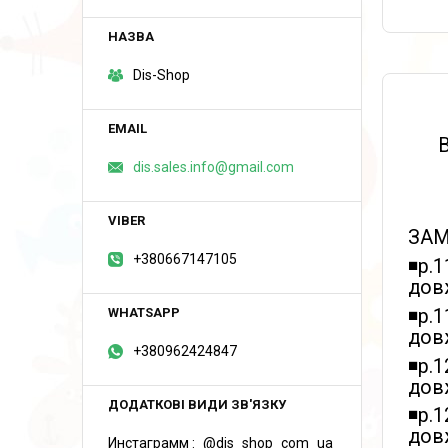
Dis-Shop
В
dis.sales.info@gmail.com
ЗАМІ
+380667147105
◾️р.
дов
◾️р.
дов
+380962424847
◾️р.
довж
◾️р.
дов
Инстаграмм
@dis_shop_com_ua