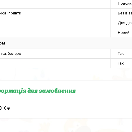
Повсяк
нки і принти
Без віз
Для ді
Новий
юм
нки, болеро
Так
Так
ормація для замовлення
810 ₴