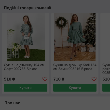
Подібні товари компанії
Сукня на дівчинку 104 см
Сукня на дівчинку Kodi 134
Сукн
Софт 002765 Бірюза
см Замш 003216 Бірюза
рокі
0035
510
710
510
₴
₴
Купити
Купити
Про нас