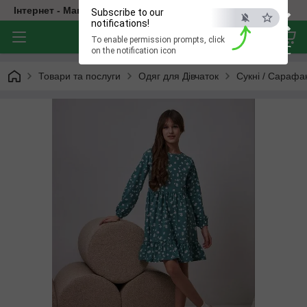
×
Інтернет - Магазин Дитячого Одягу
Subscribe to our
notifications!
To enable permission prompts, click
ESC
on the notification icon
Товари та послуги
Одяг для Дівчаток
Сукні / Сарафа