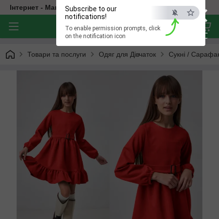
×
Інтернет - Магазин Дитячого Одягу
Subscribe to our
notifications!
To enable permission prompts, click
ESC
on the notification icon
Товари та послуги
Одяг для Дівчаток
Сукні / Сарафа