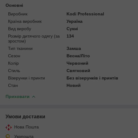
Основні
Виробник
Kodi Professional
Країна виробник
Україна
Вид виробу
Сукні
Розмір дитячого одягу (за
134
зростом)
Тип тканини
Замша
Сезон
Весна/Літо
Колір
Червоний
Стиль
Святковий
Візерунки і принти
Без візерунків і принтів
Стан
Новий
Приховати
Умови доставки
Нова Пошта
Укрпошта