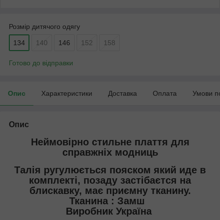
Розмір дитячого одягу
134
140
146
152
158
Готово до відправки
Опис
Характеристики
Доставка
Оплата
Умови п
Опис
Неймовірно стильне плаття для
справжніх модниць
Талія ругулюється пояском який иде в
комплекті, позаду застібаєтся на
блискавку, має приємну тканину.
Тканина : Замш
Виробник Україна