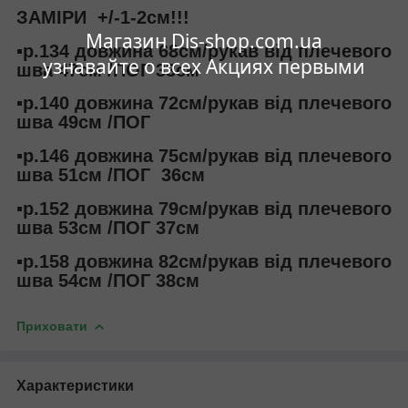
ЗАМІРИ +/-1-2см!!!
Магазин Dis-shop.com.ua
▪️р.134 довжина 68см/рукав від плечевого
узнавайте о всех Акциях первыми
шва 47см /ПОГ 33см
▪️р.140 довжина 72см/рукав від плечевого
шва 49см /ПОГ
▪️р.146 довжина 75см/рукав від плечевого
шва 51см /ПОГ 36см
▪️р.152 довжина 79см/рукав від плечевого
шва 53см /ПОГ 37см
▪️р.158 довжина 82см/рукав від плечевого
шва 54см /ПОГ 38см
Приховати
Характеристики