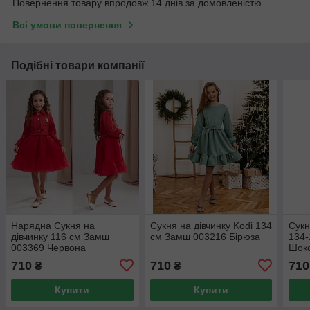
Повернення товару впродовж 14 днів за домовленістю
Всі умови повернення
Подібні товари компанії
Нарядна Сукня на
Сукня на дівчинку Kodi 134
Сукн
дівчинку 116 см Замш
см Замш 003216 Бірюза
134-
003369 Червона
Шок
710
710
710
₴
₴
Купити
Купити