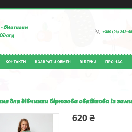
- Магазин
+380 (96) 242-4
Одягу
КОНТАКТИ
ВОЗВРАТ И ОБМЕН
ВІДГУКИ
ПРО НАС
ня для дівчинки бірюзова святкова із замш
620 ₴