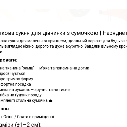
кова сукня для дівчинки з сумочкою | Нарядне 
ана сукня для маленької принцеси, ідеальний варіант для будь-яко
ь виглядає ніжно, дорого та дуже акуратно. Завдяки вільному крою
и.
реваги:
сна тканина "замш" — м’яка та приємна на дотик
просвічується
ре тримає форму
фортна посадка
инка на рукавах — зручно та не тисне
тібка на ґудзик позаду
омплекті стильна сумочка 💼
езон:
 / Осінь / Свято в приміщенні
аміри (±1–2 см):