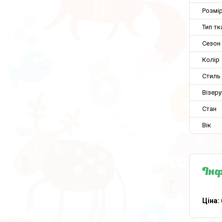
Розмір
Тип тк
Сезон
Колір
Стиль
Візеру
Стан
Вік
Інф
Ціна: