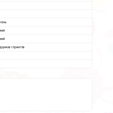
сінь
вий
вий
ерунків і принтів