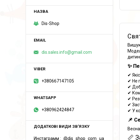
Dis-Shop
Свят
Вишук
Модел
dis.sales.info@gmail.com
дитин
✨ Пе
✔ Які
+380667147105
✔ Не 
✔ Доб
✔ Ком
✔ Рез
✔ Зас
+380962424847
✔ У к
📌 С
Весна
📏 З
Инстаграмм
@dis_shop_com_ua