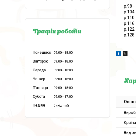
р.98 
р.104
р.110
р.116
р.122
Графік роботи
р.128
Понеділок
09:00
18:00
Вівторок
09:00
18:00
Середа
09:00
18:00
Четвер
09:00
18:00
Ха
Пʼятниця
09:00
18:00
Субота
09:00
17:00
Основ
Неділя
Вихідний
Вироб
Країн
Вид в