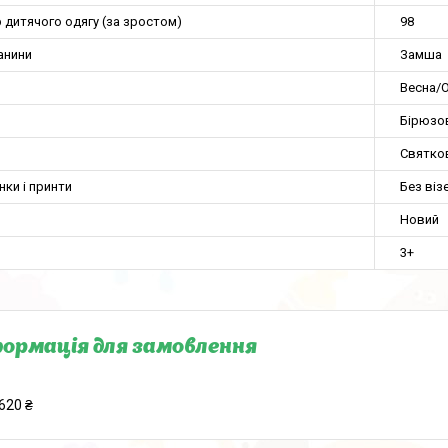
 дитячого одягу (за зростом)
98
анини
Замша
Весна/О
Бірюзо
Святко
нки і принти
Без віз
Новий
3+
ормація для замовлення
620 ₴