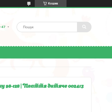
Кошик
8-47
у 98-128 | Плаття дитяче 002413